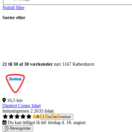
Nulstil filtre
Sorter efter
21 til 30 af 30 værksteder
nær 1167 København
16,5 km
Dinitrol Center Ishøj
Industrigrenen 2
2635 Ishøj
4,8
11 bedømmelser
Du kan tidligst få tid:
tirsdag d. 18. august
Åbningstider