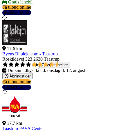
Gratis lånebil
Få tilbud online
Se detaljer
17,6 km
Byens Bilpleje.com - Taastrup
Roskildevej 323
2630 Taastrup
4,6
7 bedømmelser
Du kan tidligst få tid:
onsdag d. 12. august
Åbningstider
Få tilbud online
Se detaljer
17,7 km
Taastrup PAVA Center