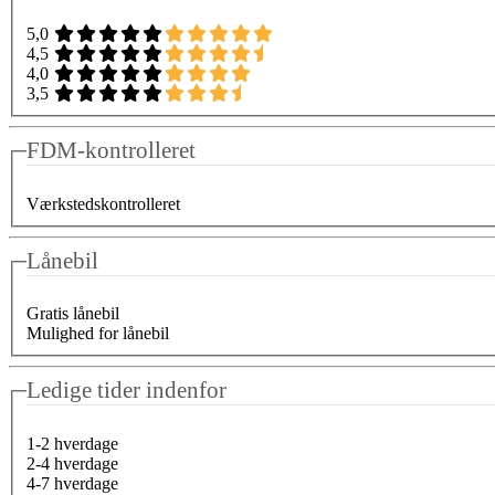
5,0
4,5
4,0
3,5
FDM-kontrolleret
Værkstedskontrolleret
Lånebil
Gratis lånebil
Mulighed for lånebil
Ledige tider indenfor
1-2 hverdage
2-4 hverdage
4-7 hverdage