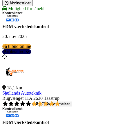
Åbningstider
Mulighed for lånebil
FDM værkstedskontrol
20. nov 2025
Få tilbud online
Se detaljer
18,1 km
Sjællands Autoteknik
Rugvænget 11A
2630 Taastrup
4,8
73 bedømmelser
FDM værkstedskontrol