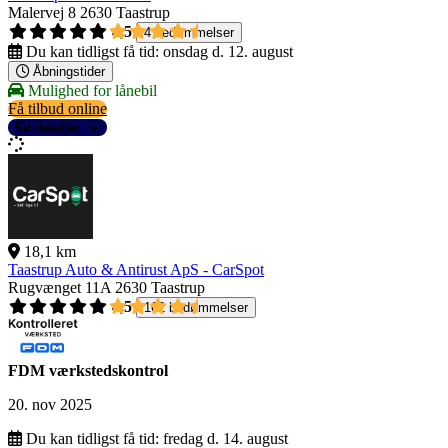
Malervej 8
2630 Taastrup
4,5
4 bedømmelser
Du kan tidligst få tid:
onsdag d. 12. august
Åbningstider
Mulighed for lånebil
Få tilbud online
Se detaljer
18,1 km
Taastrup Auto & Antirust ApS - CarSpot
Rugvænget 11A
2630 Taastrup
4,5
162 bedømmelser
FDM værkstedskontrol
20. nov 2025
Du kan tidligst få tid:
fredag d. 14. august