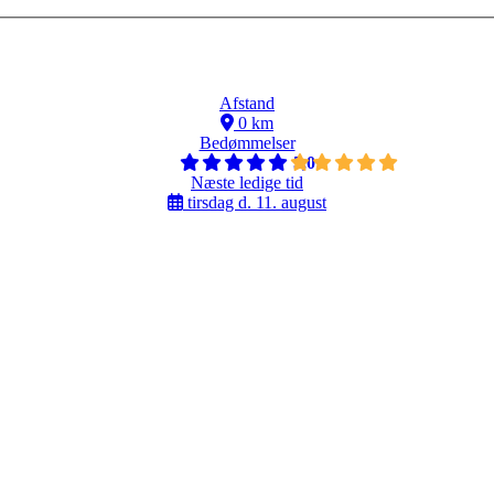
Afstand
0 km
Bedømmelser
5,0
Næste ledige tid
tirsdag d. 11. august