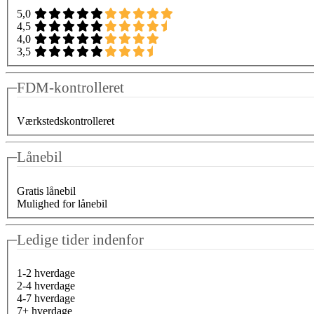
5,0
4,5
4,0
3,5
FDM-kontrolleret
Værkstedskontrolleret
Lånebil
Gratis lånebil
Mulighed for lånebil
Ledige tider indenfor
1-2 hverdage
2-4 hverdage
4-7 hverdage
7+ hverdage