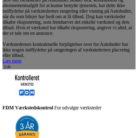
abonnementsafgift for at kunne benytte tjenesten, har dette ikke
indflydelse på værkstedernes rangering eller visning på Autobutler,
når du som bilejer har bedt om at få tilbud. Dog kan værksteder
tilkøbe eksponering, som fremhæver det enkelte værksted og dets
tilbud. Hvis et værksted har tilkøbt eksponering, angiver vi altid, at
der er tale om en annonce.
Værkstedernes kontraktuelle forpligtelser over for Autobutler har
ikke nogen indflydelse på rangeringen af værkstedernes placering
eller tilbud.
Læs mere
Luk
FDM Værkstedskontrol
For udvalgte værksteder