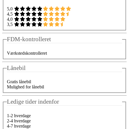
5,0
4,5
4,0
3,5
FDM-kontrolleret
Værkstedskontrolleret
Lånebil
Gratis lånebil
Mulighed for lånebil
Ledige tider indenfor
1-2 hverdage
2-4 hverdage
4-7 hverdage