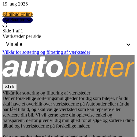
19. aug 2025
Få tilbud online
Se detaljer
Side 1 af 1
Værksteder per side
Vilkår for sortering og filtrering af værksteder
Luk
Vilkår for sortering og filtrering af værksteder
Der er forskellige sorteringsmuligheder for dig som bilejer, når du
skal have et overblik over værkstederne på Autobutler eller når du
har fået tilbud, og skal vælge værksted som kan reparere eller
servicere din bil. Vi vil gerne gøre din oplevelse enkel og
transparent, derfor giver vi dig mulighed for at søge og sortere i dine
tilbud og i værkstederne på forskellige måder.
Selv om værksteder på Autobutler betaler bl.a. kommission og