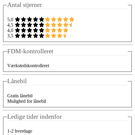
Antal stjerner
5,0
4,5
4,0
3,5
FDM-kontrolleret
Værkstedskontrolleret
Lånebil
Gratis lånebil
Mulighed for lånebil
Ledige tider indenfor
1-2 hverdage