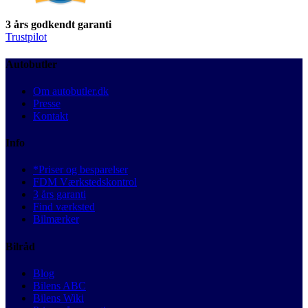
3 års godkendt garanti
Trustpilot
Autobutler
Om autobutler.dk
Presse
Kontakt
Info
*Priser og besparelser
FDM Værkstedskontrol
3 års garanti
Find værksted
Bilmærker
Bilråd
Blog
Bilens ABC
Bilens Wiki