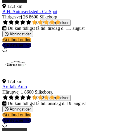
12,3 km
B.H. Autoværksted - CarSpot
Thrigesvej 26
8600 Silkeborg
5,0
7 bedømmelser
Du kan tidligst få tid:
tirsdag d. 11. august
Åbningstider
Få tilbud online
Se detaljer
17,4 km
Arnfalk Auto
Hårupvej 1
8600 Silkeborg
5,0
3 bedømmelser
Du kan tidligst få tid:
onsdag d. 19. august
Åbningstider
Få tilbud online
Se detaljer