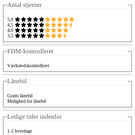
Antal stjerner
5,0
4,5
4,0
3,5
FDM-kontrolleret
Værkstedskontrolleret
Lånebil
Gratis lånebil
Mulighed for lånebil
Ledige tider indenfor
1-2 hverdage