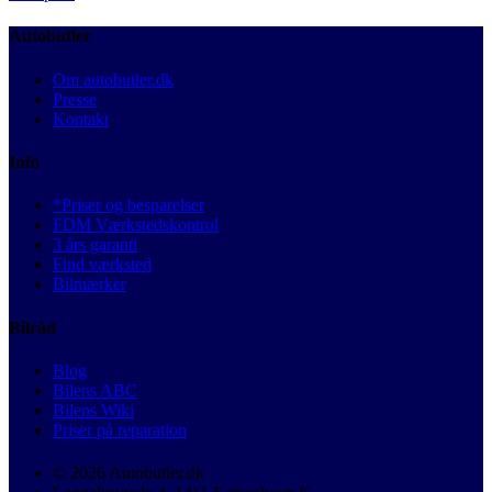
Autobutler
Om autobutler.dk
Presse
Kontakt
Info
*Priser og besparelser
FDM Værkstedskontrol
3 års garanti
Find værksted
Bilmærker
Bilråd
Blog
Bilens ABC
Bilens Wiki
Priser på reparation
© 2026 Autobutler.dk