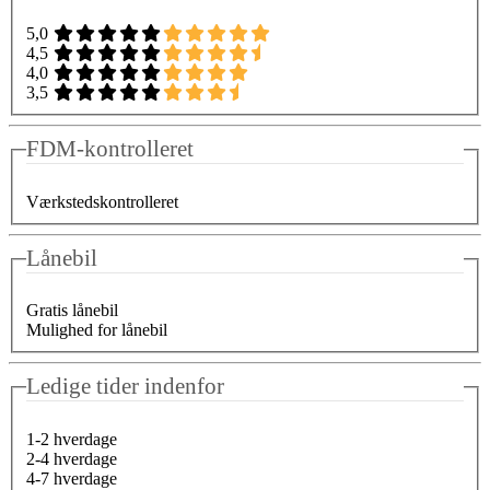
5,0
4,5
4,0
3,5
FDM-kontrolleret
Værkstedskontrolleret
Lånebil
Gratis lånebil
Mulighed for lånebil
Ledige tider indenfor
1-2 hverdage
2-4 hverdage
4-7 hverdage