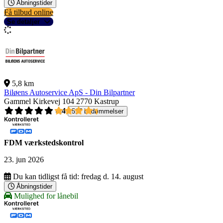
Åbningstider
Få tilbud online
Se detaljer
5,8 km
Biløens Autoservice ApS - Din Bilpartner
Gammel Kirkevej 104
2770 Kastrup
4,4
517 bedømmelser
FDM værkstedskontrol
23. jun 2026
Du kan tidligst få tid:
fredag d. 14. august
Åbningstider
Mulighed for lånebil