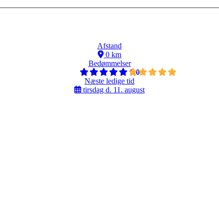
Afstand
0 km
Bedømmelser
5,0
Næste ledige tid
tirsdag d. 11. august