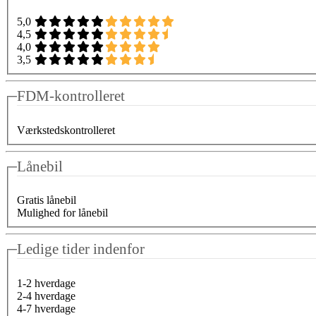
5,0
4,5
4,0
3,5
FDM-kontrolleret
Værkstedskontrolleret
Lånebil
Gratis lånebil
Mulighed for lånebil
Ledige tider indenfor
1-2 hverdage
2-4 hverdage
4-7 hverdage