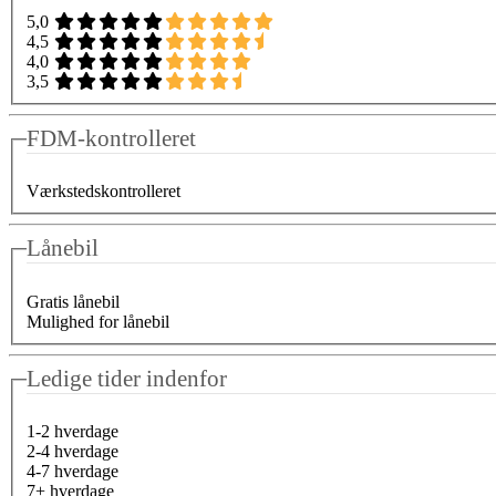
5,0
4,5
4,0
3,5
FDM-kontrolleret
Værkstedskontrolleret
Lånebil
Gratis lånebil
Mulighed for lånebil
Ledige tider indenfor
1-2 hverdage
2-4 hverdage
4-7 hverdage
7+ hverdage