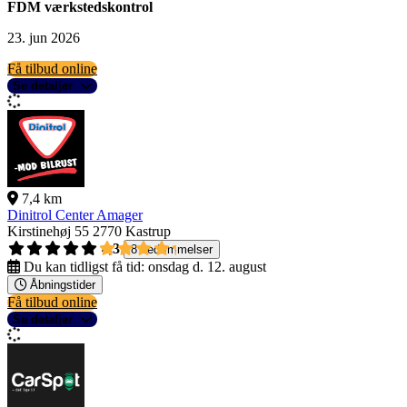
FDM værkstedskontrol
23. jun 2026
Få tilbud online
Se detaljer
7,4 km
Dinitrol Center Amager
Kirstinehøj 55
2770 Kastrup
4,3
8 bedømmelser
Du kan tidligst få tid:
onsdag d. 12. august
Åbningstider
Få tilbud online
Se detaljer