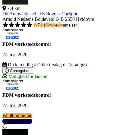
7,4 km
Dit Autoværksted | Hvidovre - CarSpot
Arnold Nielsens Boulevard 64B
2650 Hvidovre
4,7
1004 bedømmelser
FDM værkstedskontrol
27. maj 2026
Du kan tidligst få tid:
tirsdag d. 18. august
Åbningstider
Mulighed for lånebil
FDM værkstedskontrol
27. maj 2026
Få tilbud online
Se detaljer